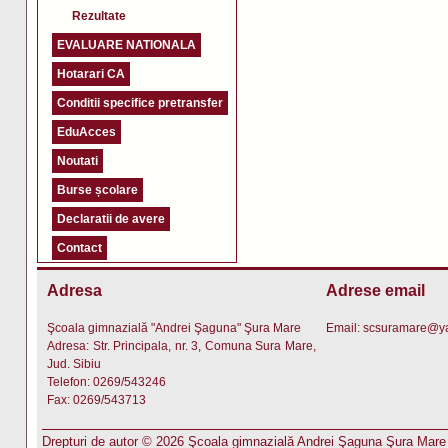
Rezultate
EVALUARE NATIONALA
Hotarari CA
Conditii specifice pretransfer
EduAcces
Noutati
Burse școlare
Declaratii de avere
Contact
Adresa
Adrese email
Şcoala gimnazială "Andrei Şaguna" Şura Mare
Email:
scsuramare@y
Adresa: Str. Principala, nr. 3, Comuna Sura Mare,
Jud. Sibiu
Telefon: 0269/543246
Fax: 0269/543713
Drepturi de autor © 2026 Şcoala gimnazială Andrei Şaguna Şura Mare