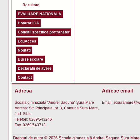
Rezultate
EVALUARE NATIONALA
Hotarari CA
Conditii specifice pretransfer
EduAcces
Noutati
Burse școlare
Declaratii de avere
Contact
Adresa
Adrese email
Şcoala gimnazială "Andrei Şaguna" Şura Mare
Email:
scsuramare@y
Adresa: Str. Principala, nr. 3, Comuna Sura Mare,
Jud. Sibiu
Telefon: 0269/543246
Fax: 0269/543713
Drepturi de autor © 2026 Şcoala gimnazială Andrei Şaguna Şura Mare