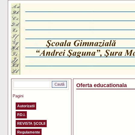
Oferta educationala
Pagini
Autorizatii
P.D.I.
REVISTA ȘCOLII
Regulamente