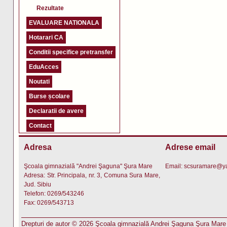
Rezultate
EVALUARE NATIONALA
Hotarari CA
Conditii specifice pretransfer
EduAcces
Noutati
Burse școlare
Declaratii de avere
Contact
Adresa
Adrese email
Şcoala gimnazială "Andrei Şaguna" Şura Mare
Email:
scsuramare@y
Adresa: Str. Principala, nr. 3, Comuna Sura Mare,
Jud. Sibiu
Telefon: 0269/543246
Fax: 0269/543713
Drepturi de autor © 2026 Şcoala gimnazială Andrei Şaguna Şura Mare