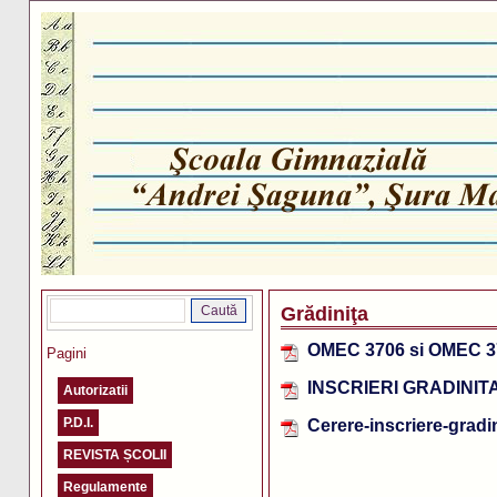
Grădiniţa
OMEC 3706 si OMEC 3
Pagini
INSCRIERI GRADINITA
Autorizatii
P.D.I.
Cerere-inscriere-gradi
REVISTA ȘCOLII
Regulamente