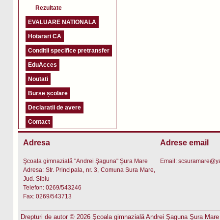
Rezultate
EVALUARE NATIONALA
Hotarari CA
Conditii specifice pretransfer
EduAcces
Noutati
Burse școlare
Declaratii de avere
Contact
Adresa
Adrese email
Şcoala gimnazială "Andrei Şaguna" Şura Mare
Email:
scsuramare@y
Adresa: Str. Principala, nr. 3, Comuna Sura Mare,
Jud. Sibiu
Telefon: 0269/543246
Fax: 0269/543713
Drepturi de autor © 2026 Şcoala gimnazială Andrei Şaguna Şura Mare